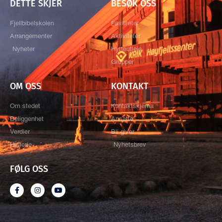
DETTE SKJER
BESØK OSS
Fjellbibelskolen
Fasiliteter
Arrangementer
Aktiviteter
Nyheter
Hytteutleie
Grupper
OM OSS
KONTAKT
Om stedet
Kontaktskjema
Beliggenhet
Ansatte
Verdier
Bli giver
Historie
Nyhetsbrev
FØLG OSS