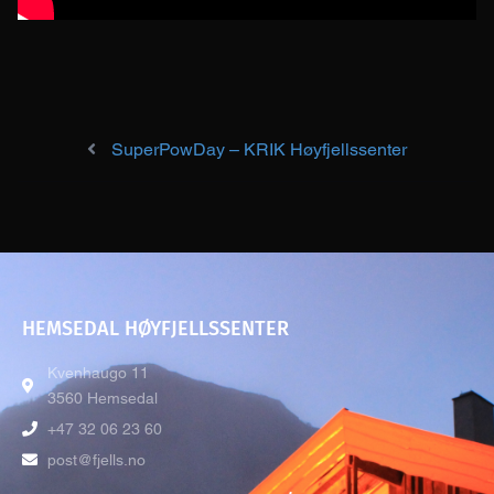
SuperPowDay – KRIK Høyfjellssenter
Post navigation
HEMSEDAL HØYFJELLSSENTER
Kvenhaugo 11
3560 Hemsedal
+47 32 06 23 60
post@fjells.no