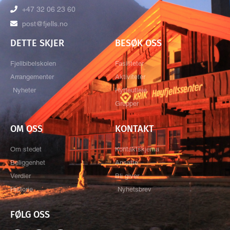
+47 32 06 23 60
post@fjells.no
DETTE SKJER
BESØK OSS
Fjellbibelskolen
Fasiliteter
Arrangementer
Aktiviteter
Nyheter
Hytteutleie
Grupper
OM OSS
KONTAKT
Om stedet
Kontaktskjema
Beliggenhet
Ansatte
Verdier
Bli giver
Historie
Nyhetsbrev
FØLG OSS