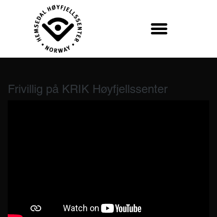
Frivillig på KRIK Høyfjellssenter