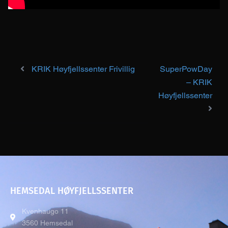
KRIK Høyfjellssenter Frivillig
SuperPowDay
Post navigation
– KRIK
Høyfjellssenter
HEMSEDAL HØYFJELLSSENTER
Kvenhaugo 11
3560 Hemsedal