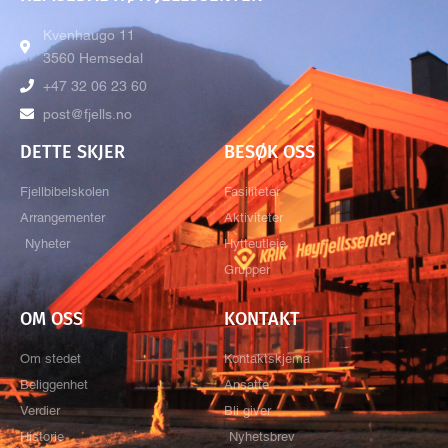
Kvenhaugo 11
3560 Hemsedal
+47 32 06 23 60
post@fjells.no
DETTE SKJER
BESØK OSS
Fjellbibelskolen
Fasiliteter
Arrangementer
Aktiviteter
Nyheter
Hytteutleie
Grupper
OM OSS
KONTAKT
Om stedet
Kontaktskjema
Beliggenhet
Ansatte
Verdier
Bli giver
Historie
Nyhetsbrev