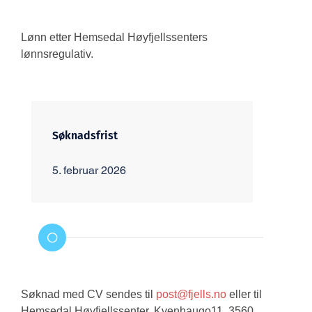
Lønn etter Hemsedal Høyfjellssenters
lønnsregulativ.
Søknadsfrist
Øns
5. februar 2026
1. 
Søknad med CV sendes til
post@fjells.no
eller til
Hemsedal Høyfjellssenter, Kvenhaugo
11, 3560