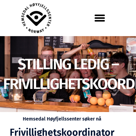
STILLING LEDIG –
FRIVILLIGHETSKOORD
Hemsedal Høyfjellssenter søker nå
Frivillighetskoordinator