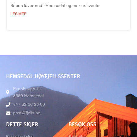
Snøen laver ned i Hemsedal og mer er i vente.
LES MER
HEMSEDAL HØYFJELLSSENTER
Kvenhaugo 11
3560 Hemsedal
+47 32 06 23 60
post@fjells.no
DETTE SKJER
BESØK OSS
Fjellbibelskolen
Fasiliteter