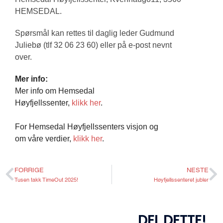
HEMSEDAL.
Spørsmål kan rettes til daglig leder Gudmund
Juliebø (tlf 32 06 23 60) eller på e-post nevnt
over.
Mer info:
Mer info om Hemsedal
Høyfjellssenter,
klikk her
.
For Hemsedal Høyfjellssenters visjon og
om våre verdier,
klikk her
.
FORRIGE
NESTE
Tusen takk TimeOut 2025!
Høyfjellssenteret jubler
DEL DETTE!