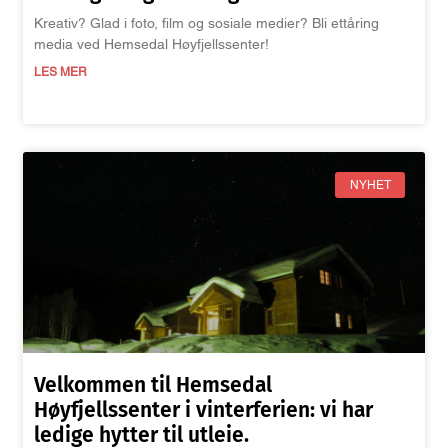
Kreativ? Glad i foto, film og sosiale medier? Bli ettåring
media ved Hemsedal Høyfjellssenter!
LES MER
NYHET
Velkommen til Hemsedal
Høyfjellssenter i vinterferien: vi har
ledige hytter til utleie.