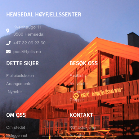
HEMSEDAL HØYFJELLSSENTER
Kvenhaugo 11
3560 Hemsedal
+47 32 06 23 60
post@fjells.no
DETTE SKJER
BESØK OSS
Fjellbibelskolen
Fasiliteter
Arrangementer
Aktiviteter
Nyheter
Hytteutleie
Grupper
OM OSS
KONTAKT
Om stedet
Kontaktskjema
Beliggenhet
Ansatte