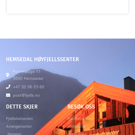
HEMSEDAL HØYFJELLSSENTER
Kvenhaugo 11
3560 Hemsedal
+47 32 06 23 60
post@fjells.no
DETTE SKJER
BESØK OSS
Fjellbibelskolen
Fasiliteter
Arrangementer
Aktiviteter
Nyheter
Hytteutleie