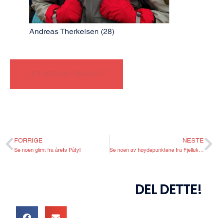
Andreas Therkelsen (28)
LES MER OM TIMEOUT
FORRIGE
NESTE
Se noen glimt fra årets Påfyll
Se noen av høydepunktene fra Fjelluke for seniorer I og II 2020
DEL DETTE!