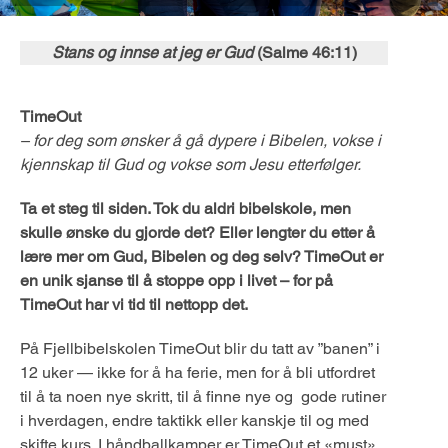
Stans og innse at jeg er Gud
(Salme 46:11)
TimeOut
–
for
deg som ønsker å gå dypere i Bibelen, vokse i
kjennskap til Gud og vokse som Jesu etterfølger.
Ta et steg til siden. Tok du aldri bibelskole, men
skulle ønske du gjorde det? Eller lengter du etter å
lære mer om Gud, Bibelen og deg selv? TimeOut er
en unik sjanse til å stoppe opp i livet – for på
TimeOut har vi tid til nettopp det.
På Fjellbibelskolen TimeOut blir du tatt av ”banen” i
12 uker — ikke for å ha ferie, men for å bli utfordret
til å ta noen nye skritt, til å finne nye og gode rutiner
i hverdagen, endre taktikk eller kanskje til og med
skifte kurs. I håndballkamper er TimeOut et «must».