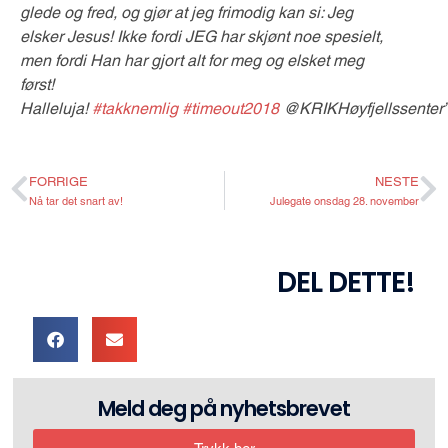
glede og fred, og gjør at jeg frimodig kan si: Jeg
elsker Jesus! Ikke fordi JEG har skjønt noe spesielt,
men fordi Han har gjort alt for meg og elsket meg
først!
Halleluja!
#takknemlig
#timeout2018
@KRIKHøyfjellssenter
FORRIGE
NESTE
Nå tar det snart av!
Julegate onsdag 28. november
DEL DETTE!
Meld deg på nyhetsbrevet