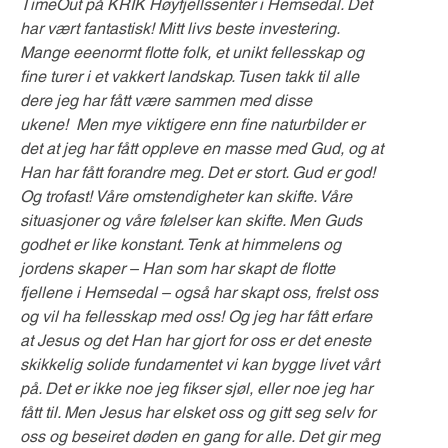
TimeOut på KRIK Høyfjellssenter i Hemsedal. Det
har vært fantastisk! Mitt livs beste investering.
Mange eeenormt flotte folk, et unikt fellesskap og
fine turer i et vakkert landskap. Tusen takk til alle
dere jeg har fått være sammen med disse
ukene! Men mye viktigere enn fine naturbilder er
det at jeg har fått oppleve en masse med Gud, og at
Han har fått forandre meg. Det er stort. Gud er god!
Og trofast! Våre omstendigheter kan skifte. Våre
situasjoner og våre følelser kan skifte. Men Guds
godhet er like konstant. Tenk at himmelens og
jordens skaper – Han som har skapt de flotte
fjellene i Hemsedal – også har skapt oss, frelst oss
og vil ha fellesskap med oss! Og jeg har fått erfare
at Jesus og det Han har gjort for oss er det eneste
skikkelig solide fundamentet vi kan bygge livet vårt
på. Det er ikke noe jeg fikser sjøl, eller noe jeg har
fått til. Men Jesus har elsket oss og gitt seg selv for
oss og beseiret døden en gang for alle. Det gir meg