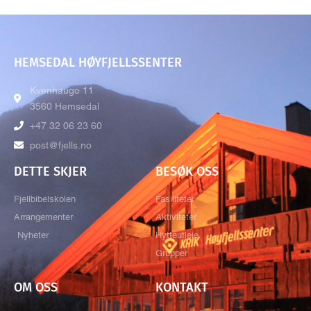
HEMSEDAL HØYFJELLSSENTER
Kvenhaugo 11
3560 Hemsedal
+47 32 06 23 60
post@fjells.no
DETTE SKJER
BESØK OSS
Fjellbibelskolen
Fasiliteter
Arrangementer
Aktiviteter
Nyheter
Hytteutleie
Grupper
OM OSS
KONTAKT