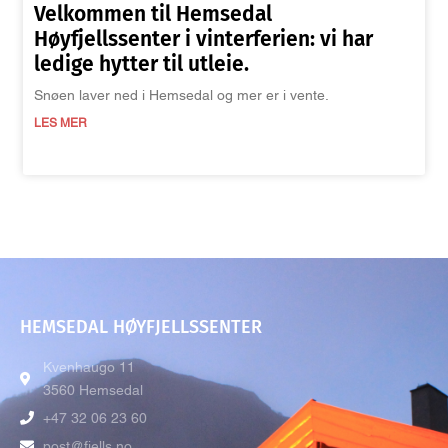
Velkommen til Hemsedal
Høyfjellssenter i vinterferien: vi har
ledige hytter til utleie.
Snøen laver ned i Hemsedal og mer er i vente.
LES MER
HEMSEDAL HØYFJELLSSENTER
Kvenhaugo 11
3560 Hemsedal
+47 32 06 23 60
post@fjells.no