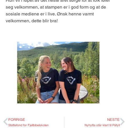
Hun vil i løpet av det neste året sørge for at folk føler
seg velkommen, at stampen er i god form og at de
sosiale mediene er i live. Ønsk henne varmt
velkommen, dette blir bra!
FORRIGE
NESTE
Støttefond for Fjellbibelskolen
Nyhytta står klart til Påfyll