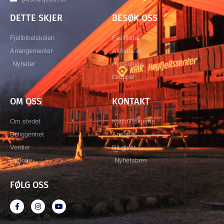
DETTE SKJER
BESØK OSS
Fjellbibelskolen
Fasiliteter
Arrangementer
Aktiviteter
Nyheter
Hytteutleie
Grupper
OM OSS
KONTAKT
Om stedet
Kontaktskjema
Beliggenhet
Ansatte
Verdier
Bli giver
Historie
Nyhetsbrev
FØLG OSS